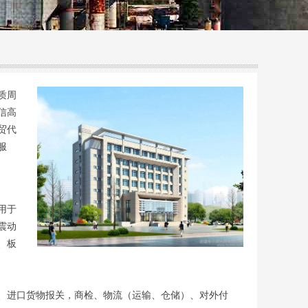
质周
信高
贸代
服
用于
震动
、板
、进口货物报关，商检、物流（运输、仓储）、对外付