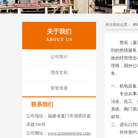
你当前的位置：
网
关于我们
ABOUT US
赞辰（厦门
到的热情服务
公司简介
效的经营理念
理商，国外公
理念文化
务。
一、机电设备
荣誉资质
专业从事
冶金、化工、
联系我们
系统、阀门系
公司地址：福建省厦门市湖里区嘉
材等。
禾路390号
二、进出口代
对外签约
公司网址：
www.zcengineering.com